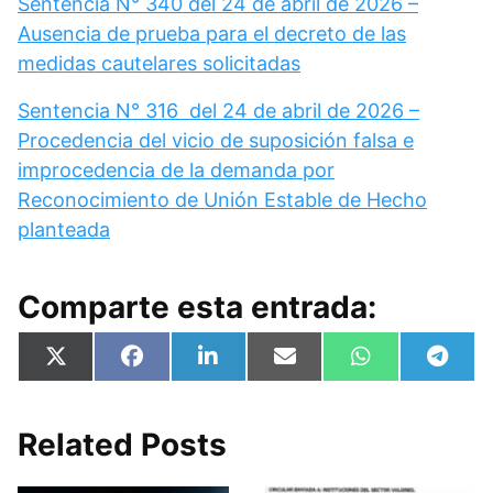
Sentencia N° 340 del 24 de abril de 2026 –
Ausencia de prueba para el decreto de las
medidas cautelares solicitadas
Sentencia N° 316 del 24 de abril de 2026 –
Procedencia del vicio de suposición falsa e
improcedencia de la demanda por
Reconocimiento de Unión Estable de Hecho
planteada
Comparte esta entrada:
Compartir
Compartir
Compartir
Compartir
Compartir
Compa
X
F
L
E
W
T
en
en
en
en
en
en
(
a
i
m
h
e
T
c
n
a
a
l
w
e
k
i
t
e
i
b
e
l
s
g
Related Posts
t
o
d
A
r
t
o
I
p
a
e
k
n
p
m